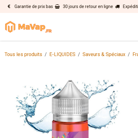
Se rendre au contenu
Garantie de prix bas
30 jours de retour en ligne
Expédit
Accueil
E-liquides
Matérie
Tous les produits
E-LIQUIDES
Saveurs & Spéciaux
Fr