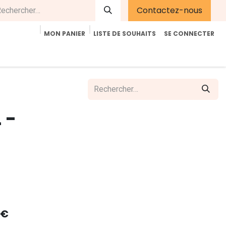
Contactez-nous
MON PANIER
LISTE DE SOUHAITS
SE CONNECTER
été
Contactez-nous
E-Shop
Accueil
Aide
 -
€