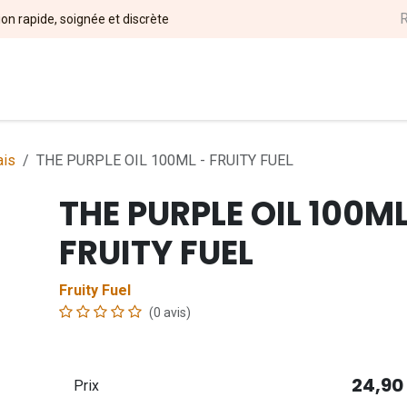
ion rapide, soignée et discrète
l
DIY
Nos Marques
Magasins
Événements
Soci
ais
THE PURPLE OIL 100ML - FRUITY FUEL
THE PURPLE OIL 100ML
FRUITY FUEL
Fruity Fuel
(0 avis)
24,90
Prix