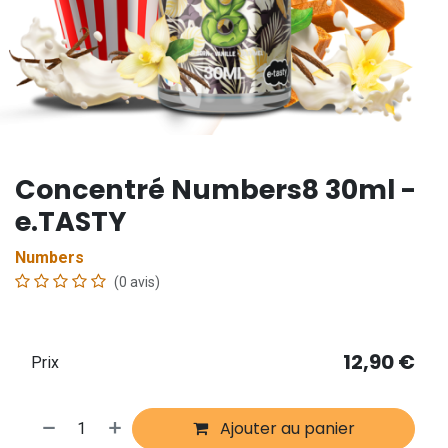
Concentré Numbers8 30ml -
e.TASTY
Numbers
(0 avis)
12,90
€
Prix
Ajouter au panier