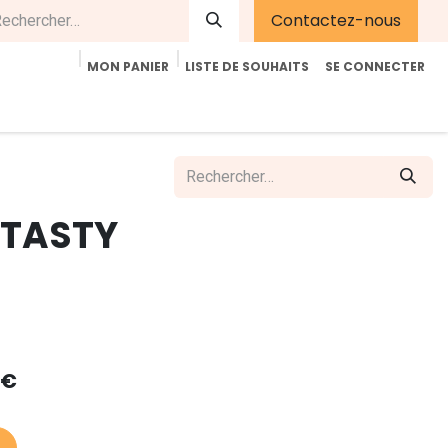
Contactez-nous
MON PANIER
LISTE DE SOUHAITS
SE CONNECTER
été
Contactez-nous
E-Shop
Accueil
Aide
.TASTY
€