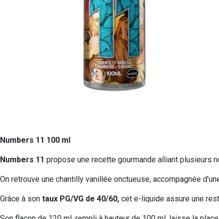
Numbers 11 100 ml
Numbers 11
propose une recette gourmande alliant plusieurs n
On retrouve une chantilly vanillée onctueuse, accompagnée d’un
Grâce à son
taux PG/VG de 40/60,
cet e-liquide assure une rest
Son flacon de 120 ml, rempli à hauteur de 100 ml, laisse la plac