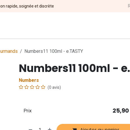
ion rapide, soignée et discrète
l
DIY
Nos Marques
Magasins
Événements
Soci
urmands
Numbers11 100ml - e.TASTY
Numbers11 100ml - e
Numbers
(0 avis)
25,90
Prix
Ajouter au panier