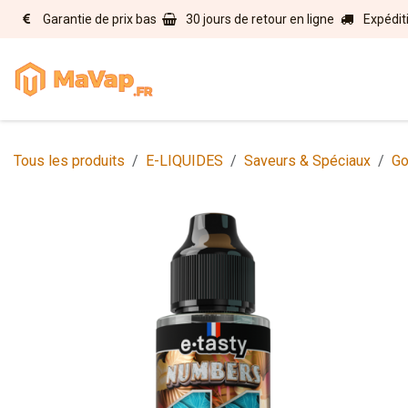
Se rendre au contenu
Garantie de prix bas
30 jours de retour en ligne
Expédit
Accueil
E-liquides
Matérie
Tous les produits
E-LIQUIDES
Saveurs & Spéciaux
Go