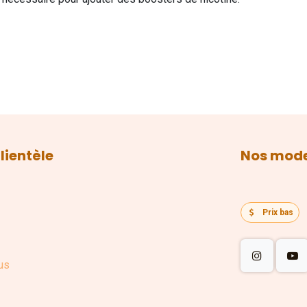
lientèle
Nos mode
Prix bas
us