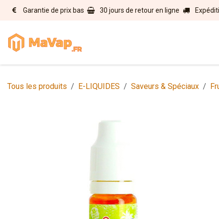
Se rendre au contenu
Garantie de prix bas
30 jours de retour en ligne
Expédit
Accueil
E-liquides
Matérie
Tous les produits
E-LIQUIDES
Saveurs & Spéciaux
Fr