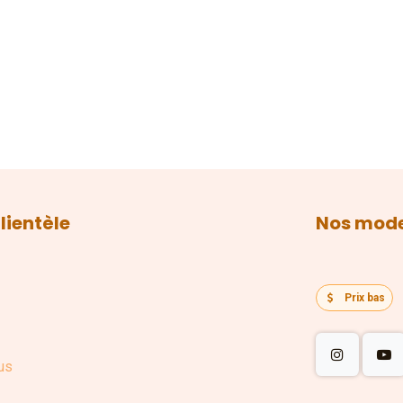
lientèle
Nos mode
Prix bas
us