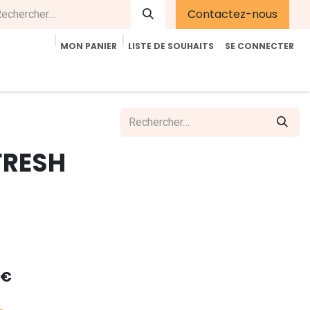
Contactez-nous
MON PANIER
LISTE DE SOUHAITS
SE CONNECTER
été
Contactez-nous
E-Shop
Accueil
Aide
FRESH
€