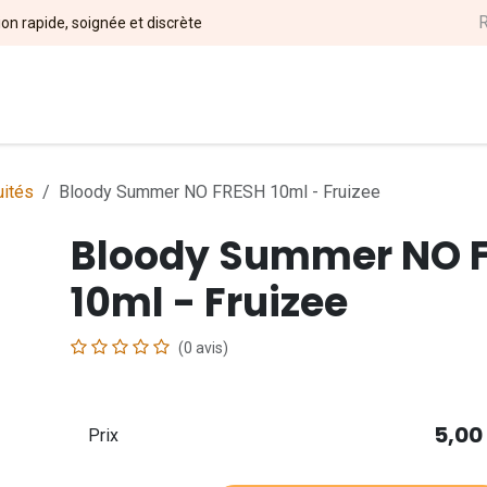
ion rapide, soignée et discrète
l
DIY
Nos Marques
Magasins
Événements
Soci
uités
Bloody Summer NO FRESH 10ml - Fruizee
Bloody Summer NO 
10ml - Fruizee
(0 avis)
5,00
Prix