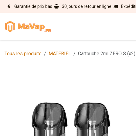
Se rendre au contenu
Garantie de prix bas
30 jours de retour en ligne
Expédit
Accueil
E-liquides
Matérie
Tous les produits
MATERIEL
Cartouche 2ml ZERO S (x2