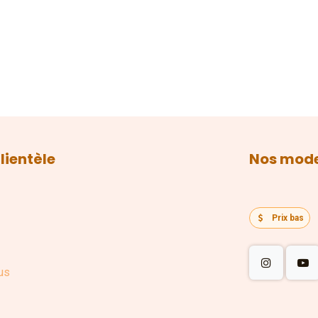
lientèle
Nos mode
Prix bas
us