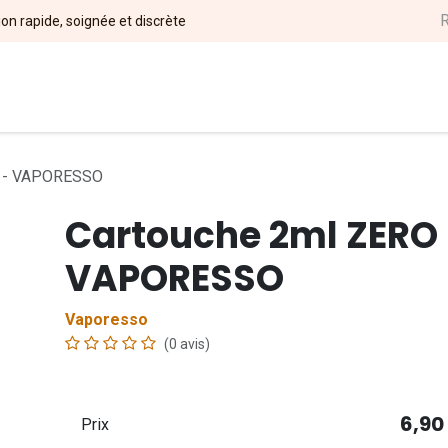
ion rapide, soignée et discrète
l
DIY
Nos Marques
Magasins
Événements
Soci
) - VAPORESSO
Cartouche 2ml ZERO 
VAPORESSO
Vaporesso
(0 avis)
6,90
Prix