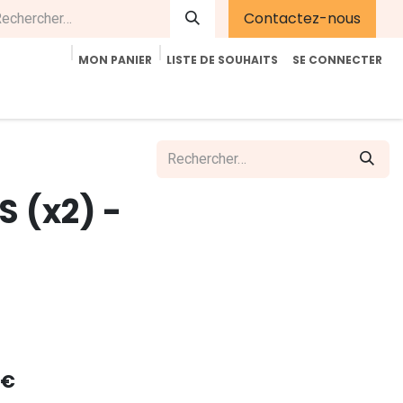
Contactez-nous
MON PANIER
LISTE DE SOUHAITS
SE CONNECTER
été
Contactez-nous
E-Shop
Accueil
Aide
S (x2) -
€