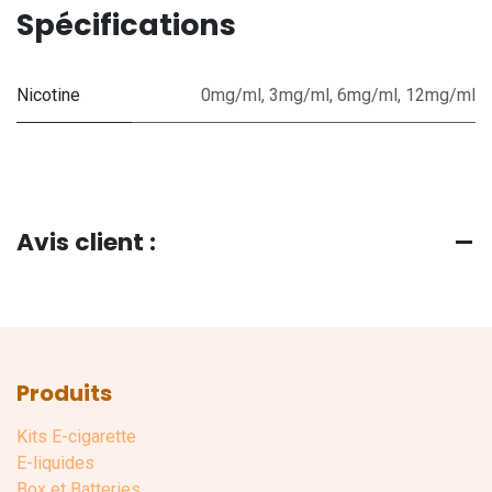
Spécifications
Nicotine
0mg/ml
,
3mg/ml
,
6mg/ml
,
12mg/ml
Avis client :
Produits
Kits E-cigarette
E-liquides
Box et Batteries