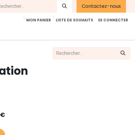
Contactez-nous
MON PANIER
LISTE DE SOUHAITS
SE CONNECTER
été
Contactez-nous
E-Shop
Accueil
Aide
ation
€