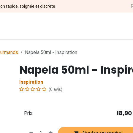
ion rapide, soignée et discrète
l
DIY
Nos Marques
Magasins
Événements
Soci
urmands
Napela 50ml - Inspiration
Napela 50ml - Inspir
Inspiration
(0 avis)
18,90
Prix
Ajouter au panier