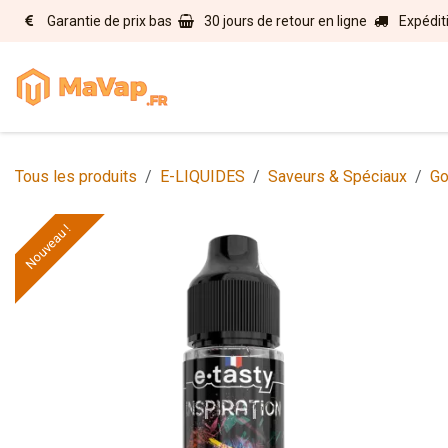
Se rendre au contenu
Garantie de prix bas
30 jours de retour en ligne
Expédit
Accueil
E-liquides
Matérie
Tous les produits
E-LIQUIDES
Saveurs & Spéciaux
Go
Nouveau !