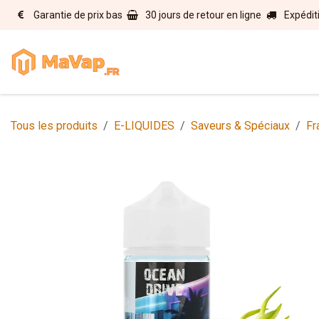
Se rendre au contenu
Garantie de prix bas
30 jours de retour en ligne
Expédit
Accueil
E-liquides
Matérie
Tous les produits
E-LIQUIDES
Saveurs & Spéciaux
Fr