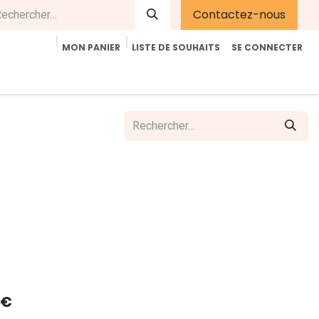
Contactez-nous
MON PANIER
LISTE DE SOUHAITS
SE CONNECTER
été
Contactez-nous
E-Shop
Accueil
Aide
€