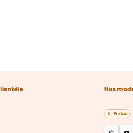
lientèle
Nos mode
Prix bas