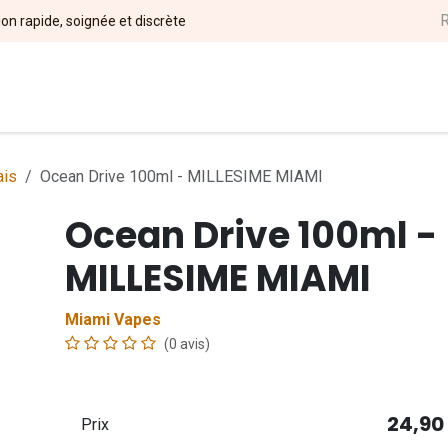
ion rapide, soignée et discrète
l
DIY
Nos Marques
Magasins
Événements
Soci
ais
Ocean Drive 100ml - MILLESIME MIAMI
Ocean Drive 100ml -
MILLESIME MIAMI
Miami Vapes
(0 avis)
24,90
Prix