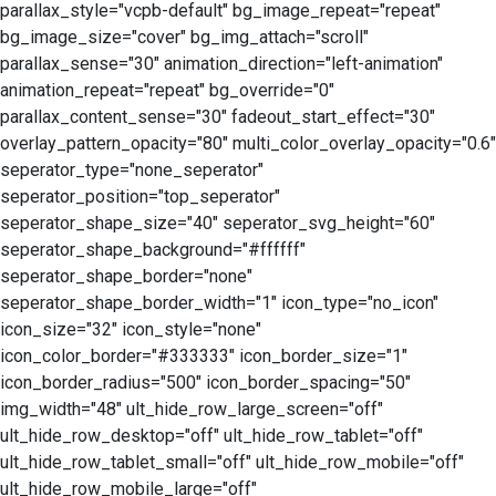
parallax_style="vcpb-default" bg_image_repeat="repeat"
bg_image_size="cover" bg_img_attach="scroll"
parallax_sense="30" animation_direction="left-animation"
animation_repeat="repeat" bg_override="0"
parallax_content_sense="30" fadeout_start_effect="30"
overlay_pattern_opacity="80" multi_color_overlay_opacity="0.6"
seperator_type="none_seperator"
seperator_position="top_seperator"
seperator_shape_size="40" seperator_svg_height="60"
seperator_shape_background="#ffffff"
seperator_shape_border="none"
seperator_shape_border_width="1" icon_type="no_icon"
icon_size="32" icon_style="none"
icon_color_border="#333333" icon_border_size="1"
icon_border_radius="500" icon_border_spacing="50"
img_width="48" ult_hide_row_large_screen="off"
ult_hide_row_desktop="off" ult_hide_row_tablet="off"
ult_hide_row_tablet_small="off" ult_hide_row_mobile="off"
ult_hide_row_mobile_large="off"