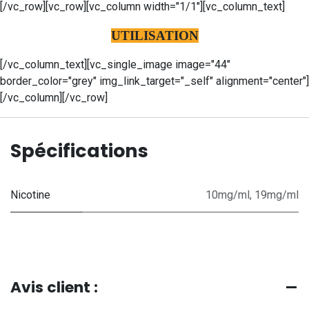
[/vc_row][vc_row][vc_column width="1/1"][vc_column_text]
UTILISATION
[/vc_column_text][vc_single_image image="44"
border_color="grey" img_link_target="_self" alignment="center"]
[/vc_column][/vc_row]
Spécifications
Nicotine
10mg/ml
,
19mg/ml
Avis client :