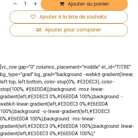
Ajouter au panier
Ajouter à la liste de souhaits
Ajouter pour comparer
[vc_row gap="0" columns_placement="middle" el_id="TITRE"
bg_type="grad" bg_grad="background: -webkit-gradient(linear,
left top, left bottom, color-stop(0%, #E3DEC3), color-
stop(100%, #E6E0DA));background: -moz-linear-
gradient(left,#E3DEC3 0%,#E6E0DA 100%);background: -
webkit-linear-gradient(left,#E3DEC3 0%,#E6E0DA
100%);background: -o-linear-gradient(left,#E3DEC3
0%,#E6E0DA 100%);background: -ms-linear-
gradient(left,#E3DEC3 0%,#E6E0DA 100%);background: linear-
gradient(left,#E3DEC3 0%,#E6E0DA 100%);"