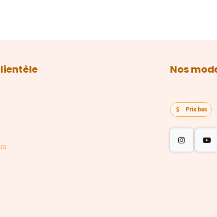
lientèle
Nos mode
Prix bas
us