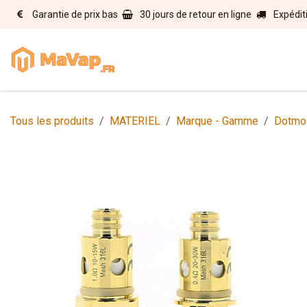
Se rendre au contenu
Garantie de prix bas
30 jours de retour en ligne
Expédit
Accueil
E-liquides
Matérie
Tous les produits
MATERIEL
Marque - Gamme
Dotmo