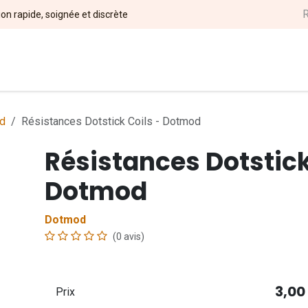
ion rapide, soignée et discrète
l
DIY
Nos Marques
Magasins
Événements
Soci
d
Résistances Dotstick Coils - Dotmod
Résistances Dotstick
Dotmod
Dotmod
(0 avis)
3,00
Prix