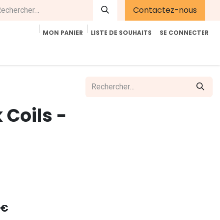
Contactez-nous
MON PANIER
LISTE DE SOUHAITS
SE CONNECTER
été
Contactez-nous
E-Shop
Accueil
Aide
 Coils -
€