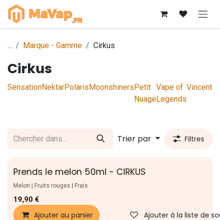
Se rendre au contenu
...
Marque - Gamme
Cirkus
Cirkus
Sensation
Nektar
Polaris
Moonshiners
Petit
Vape of
Vincent
L
Nuage
Legends
Trier par
Filtres
Prends le melon 50ml - CIRKUS
Nouveau !
Melon | Fruits rouges | Frais
19,90
€
Ajouter au panier
Ajouter à la liste de s