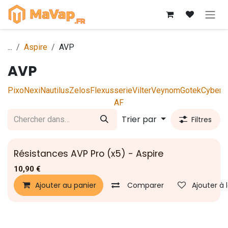
Se rendre au contenu
...
Aspire
AVP
AVP
Pixo
Nexi
Nautilus
Zelos
Flexus
serie
Vilter
Veynom
Gotek
Cyber
M
AF
Trier par
Filtres
Résistances AVP Pro (x5) - Aspire
10,90
€
Ajouter au panier
Comparer
Ajouter à 