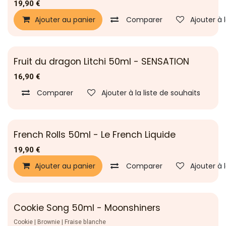
19,90
€
Ajouter au panier
Comparer
Ajouter à 
Fruit du dragon Litchi 50ml - SENSATION
16,90
€
Comparer
Ajouter à la liste de souhaits
French Rolls 50ml - Le French Liquide
19,90
€
Ajouter au panier
Comparer
Ajouter à 
Cookie Song 50ml - Moonshiners
Cookie | Brownie | Fraise blanche