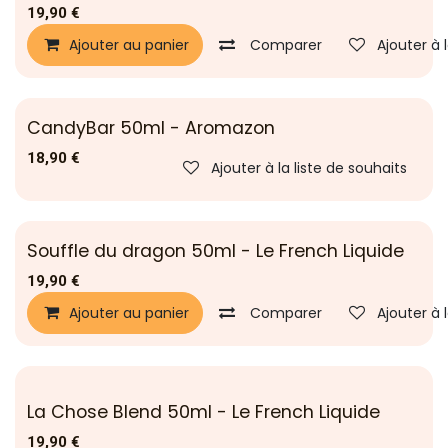
19,90
€
Ajouter au panier
Comparer
Ajouter à 
CandyBar 50ml - Aromazon
18,90
€
Ajouter à la liste de souhaits
Souffle du dragon 50ml - Le French Liquide
19,90
€
Ajouter au panier
Comparer
Ajouter à 
La Chose Blend 50ml - Le French Liquide
19,90
€