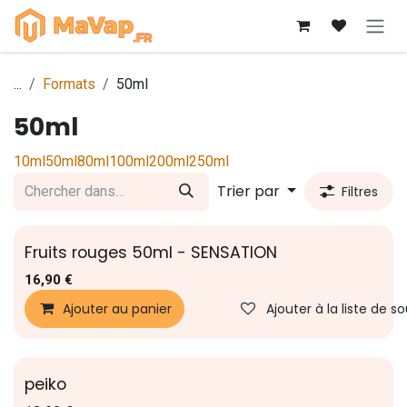
Se rendre au contenu
...
Formats
50ml
50ml
10ml
50ml
80ml
100ml
200ml
250ml
Trier par
Filtres
Fruits rouges 50ml - SENSATION
16,90
€
Ajouter au panier
Ajouter à la liste de s
peiko
Nouveau !