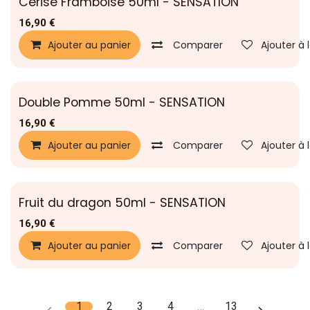
Cerise Framboise 50ml - SENSATION
16,90
€
Ajouter au panier
Comparer
Ajouter à 
Double Pomme 50ml - SENSATION
16,90
€
Ajouter au panier
Comparer
Ajouter à 
Fruit du dragon 50ml - SENSATION
16,90
€
Ajouter au panier
Comparer
Ajouter à 
1
2
3
4
…
13