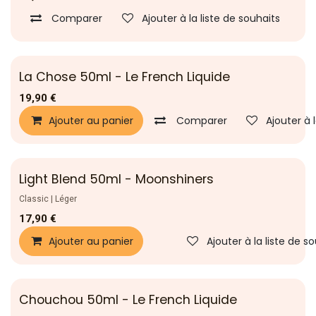
Comparer
Ajouter à la liste de souhaits
La Chose 50ml - Le French Liquide
19,90
€
Ajouter au panier
Comparer
Ajouter à 
Light Blend 50ml - Moonshiners
Classic | Léger
17,90
€
Ajouter au panier
Ajouter à la liste de s
Chouchou 50ml - Le French Liquide