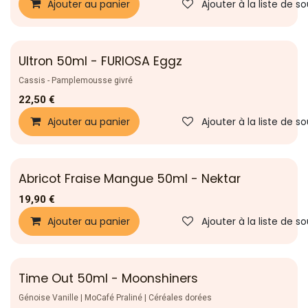
Ajouter au panier
Ajouter à la liste de s
Ultron 50ml - FURIOSA Eggz
Cassis - Pamplemousse givré
22,50
€
Ajouter au panier
Ajouter à la liste de s
Abricot Fraise Mangue 50ml - Nektar
Nouveau !
19,90
€
Ajouter au panier
Ajouter à la liste de s
Time Out 50ml - Moonshiners
Génoise Vanille | MoCafé Praliné | Céréales dorées