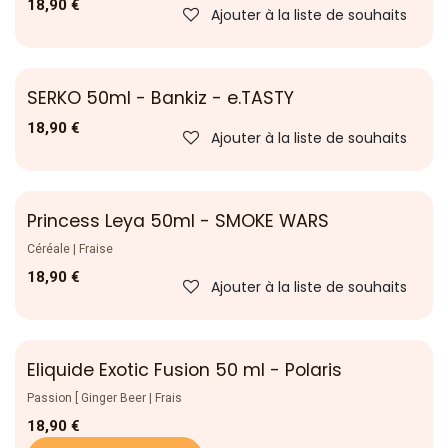
18,90
€
Ajouter à la liste de souhaits
SERKO 50ml - Bankiz - e.TASTY
Nouveau !
18,90
€
Ajouter à la liste de souhaits
Princess Leya 50ml - SMOKE WARS
Nouveau !
Céréale | Fraise
18,90
€
Ajouter à la liste de souhaits
Eliquide Exotic Fusion 50 ml - Polaris
Passion [ Ginger Beer | Frais
18,90
€