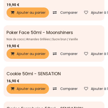
19,90
€
Ajouter au panier
Comparer
Ajouter à 
Poker Face 50ml - Moonshiners
Noix de coco | Amandes Grillées | Sucre brun | Vanille
19,90
€
Ajouter au panier
Comparer
Ajouter à 
Cookie 50ml - SENSATION
16,90
€
Ajouter au panier
Comparer
Ajouter à 