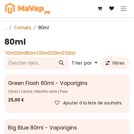
Se rendre au contenu
...
Formats
80ml
80ml
10ml
50ml
80ml
100ml
200ml
250ml
Trier par
Filtres
Green Flash 80ml - Vaporigins
Citron | Cactus | Menthe verte | Frais
25,00
€
Ajouter à la liste de souhaits
Big Blue 80ml - Vaporigins